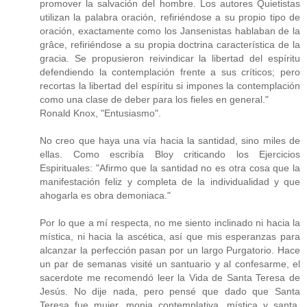
promover la salvación del hombre. Los autores Quietistas
utilizan la palabra oración, refiriéndose a su propio tipo de
oración, exactamente como los Jansenistas hablaban de la
grâce, refiriéndose a su propia doctrina característica de la
gracia. Se propusieron reivindicar la libertad del espíritu
defendiendo la contemplación frente a sus críticos; pero
recortas la libertad del espíritu si impones la contemplación
como una clase de deber para los fieles en general."
Ronald Knox, "Entusiasmo".
No creo que haya una vía hacia la santidad, sino miles de
ellas. Como escribía Bloy criticando los Ejercicios
Espirituales: "Afirmo que la santidad no es otra cosa que la
manifestación feliz y completa de la individualidad y que
ahogarla es obra demoniaca."
Por lo que a mí respecta, no me siento inclinado ni hacia la
mística, ni hacia la ascética, así que mis esperanzas para
alcanzar la perfección pasan por un largo Purgatorio. Hace
un par de semanas visité un santuario y al confesarme, el
sacerdote me recomendó leer la Vida de Santa Teresa de
Jesús. No dije nada, pero pensé que dado que Santa
Teresa fue mujer, monja contemplativa, mística y santa,