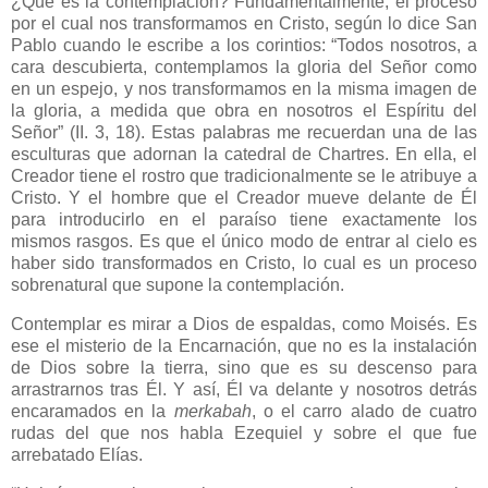
¿Qué es la contemplación? Fundamentalmente, el proceso
por el cual nos transformamos en Cristo, según lo dice San
Pablo cuando le escribe a los corintios: “Todos nosotros, a
cara descubierta, contemplamos la gloria del Señor como
en un espejo, y nos transformamos en la misma imagen de
la gloria, a medida que obra en nosotros el Espíritu del
Señor” (II. 3, 18). Estas palabras me recuerdan una de las
esculturas que adornan la catedral de Chartres. En ella, el
Creador tiene el rostro que tradicionalmente se le atribuye a
Cristo. Y el hombre que el Creador mueve delante de Él
para introducirlo en el paraíso tiene exactamente los
mismos rasgos. Es que el único modo de entrar al cielo es
haber sido transformados en Cristo, lo cual es un proceso
sobrenatural que supone la contemplación.
Contemplar es mirar a Dios de espaldas, como Moisés. Es
ese el misterio de la Encarnación, que no es la instalación
de Dios sobre la tierra, sino que es su descenso para
arrastrarnos tras Él. Y así, Él va delante y nosotros detrás
encaramados en la
merkabah
, o el carro alado de cuatro
rudas del que nos habla Ezequiel y sobre el que fue
arrebatado Elías.