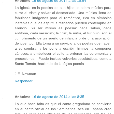
Anónimo
15 de agosto de 2014 a las 18:54
La Iglesia es la poetisa de sus hijos: le sobra música para
curar al triste y salvar al descarriado. Una música llena de
fabulosas imágenes para el romántico, rica en símbolos
inefables que los espíritus refinados pueden contemplar en
silencio. Su ser mismo es poesía: cada salmo, cada
antífona, cada versículo; la cruz, la mitra, el turíbulo, son el
cumplimiento de un sueño de infancia o de una aspiración
de juventud. Ella toma a su servicio a los poetas que nacen
a su sombra, y les pone a escribir himnos, a componer
cánticos, a embellecer el culto, a ordenar las ceremonias y
procesiones... Puede incluso volverles escolásticos, como a
Santo Tomás, haciendo de la lógica poesía.
J.E. Newman
Responder
Anónimo
16 de agosto de 2014 a las 8:35
Lo que hace falta es que el canto gregoriano se convierta
en el canto oficial de los Seminarios. Acá en España creo
que las canciones oficiales de los seminarios son las de